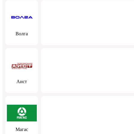
Волга
Аист
Магас