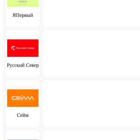
ЯПервый
Русский Север
Сейм