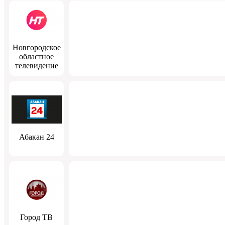
Новгородское
областное
телевидение
Абакан 24
Город ТВ